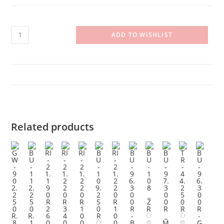
BU-
ADD TO WISHLIST
114-
BWN
quantity
Related products
Cr
Cr
es
es
Cr