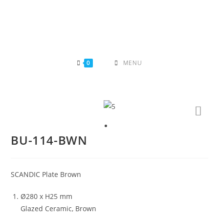
Skip
to
content
0
MENU
BU-114-BWN
SCANDIC Plate Brown
Ø280 x H25 mm
Glazed Ceramic, Brown