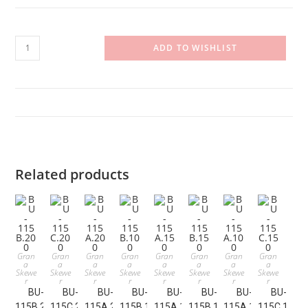
BU-
ADD TO WISHLIST
115C.100
quantity
Related products
Gran
Gran
Gran
Gran
Gran
Gran
Gran
Gran
a
a
a
a
a
a
a
a
Skewe
Skewe
Skewe
Skewe
Skewe
Skewe
Skewe
Skewe
r
r
r
r
r
r
r
r
BU-
BU-
BU-
BU-
BU-
BU-
BU-
BU-
115B.200
115C.200
115A.200
115B.100
115A.150
115B.150
115A.100
115C.150