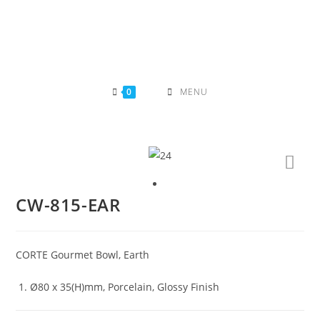
Skip
to
content
0
MENU
CW-815-EAR
CORTE Gourmet Bowl, Earth
Ø80 x 35(H)mm, Porcelain, Glossy Finish