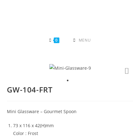
Skip
to
content
0
MENU
GW-104-FRT
Mini Glassware – Gourmet Spoon
73 x 116 x 42(H)mm
Color : Frost