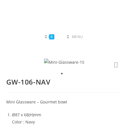
Skip
to
content
0
MENU
GW-106-NAV
Mini Glassware – Gourmet bowl
Ø87 x 68(H)mm
Color : Navy