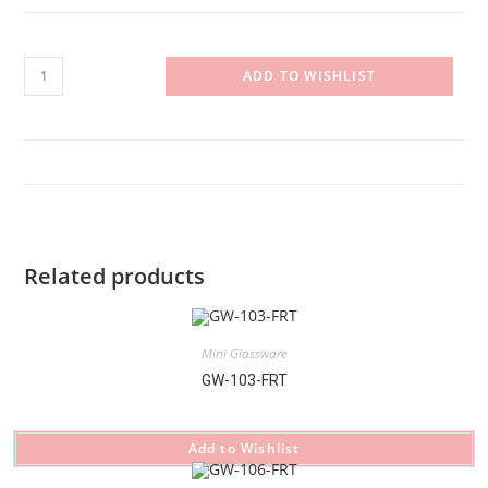
GW-
ADD TO WISHLIST
106-
NAV
quantity
Related products
Mini Glassware
GW-103-FRT
Add to Wishlist